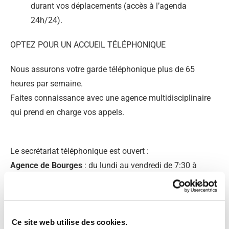
durant vos déplacements (accès à l’agenda
24h/24).
OPTEZ POUR UN ACCUEIL TÉLÉPHONIQUE
Nous assurons votre garde téléphonique plus de 65
heures par semaine.
Faites connaissance avec une agence multidisciplinaire
qui prend en charge vos appels.
Le secrétariat téléphonique est ouvert :
Agence de Bourges
: du lundi au vendredi de 7:30 à
19:00 et le samedi de 8:00 à 12:00.
Ce site web utilise des cookies.
Demandez plus d'informations