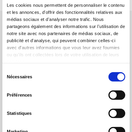
Les cookies nous permettent de personnaliser le contenu
et les annonces, d'offrir des fonctionnalités relatives aux
La solution idéale de secrétariat
médias sociaux et d'analyser notre trafic. Nous
partageons également des informations sur l'utilisation de
notre site avec nos partenaires de médias sociaux, de
publicité et d'analyse, qui peuvent combiner celles-ci
avec d'autres informations que vous leur avez fournies
ou qu'ils ont collectées lors de votre utilisation de leurs
services.
Simple
Sélection
Nécessaires
du
Une mise en route facile et rapide de nos services.
consentement
Préférences
Statistiques
Personnalisée
Marketing